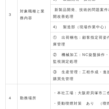
 新製品開発、技術的問題案
対象職種と業
３
開改善処理
務内容
4)    製造部（現場作業中心）
①   出荷梱包：顧客指定荷
庫管理
②   機械加工：NC旋盤操作
監視測定処理
③   生産管理：工程作成・
購買先管理
・本社工場：大阪府貝塚市二色
４
勤務場所
・受動喫煙対策　あり　（喫