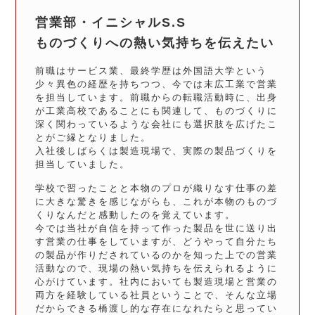
営業部・イニシャルS.S
ものづくりへの熱い気持ちを伝えたい
前職はサービス業、最終学歴は外国語大学という
少々異色の経歴を持ちつつ、今では末広工業で営業
を担当しています。前職からの転職活動時に、出身
が工業高校であることにも関連して、ものづくりに
深く関わっているような会社にも選択肢を広げたこ
とがご縁となりました。
入社後しばらくは製造現場で、実際の製品づくりを
担当していました。
学校で習ったことと本物のプロが織りなす仕事の差
に大きな驚きを感じながらも、これが本物のものづ
くりなんだと感動したのを覚えています。
今では当社が自信を持って作った製品を世に送り出
す営業の仕事をしていますが、どうやって自分たち
の製品が作りだされているのかを知った上での営業
活動なので、現場の熱い気持ちを伝えられるように
心がけています。社内においても製造現場と営業の
両方を経験している社員ということで、そんな立場
だからできる橋渡し的な存在になれたらと思ってい