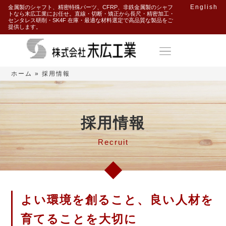
English
金属製のシャフト、精密特殊パーツ、CFRP、非鉄金属製のシャフ
トなら末広工業にお任せ。直線・切断・矯正から長尺・精密加工・
センタレス研削・SK4F 在庫・最適な材料選定で高品質な製品をご
提供します。
ホーム
»
採用情報
採用情報
Recruit
よい環境を創ること、良い人材を
育てることを大切に