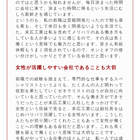
のではと思うかも知れませんが、毎日決まった時間
に会社に来て、決まった時間に帰るという生活にむ
しろ新鮮さを感じています。
というのも、私の前職は芸能関係だったので朝も昼
も夜も、そして休日も全く関係ないような生活でし
た。末広工業は私を含めてメリハリのある働き方を
している人が多いように感じるので、その点は長く
働くという意味でも魅力だと思います。皆さん有給
休暇もうまく消化されているので、オンとオフの使
い分けがしっかりとできている会社だと思います。
女性が活躍しやすい会社であることも大切
前職での経験を踏まえて、専門的な仕事をするスペ
シャリストというよりも、たくさんの人と関わって
役割を果たしていくゼネラリストのほうが自分に向
いていると思っていたので、そんな働き方ができそ
うだったことが末広工業に入社したきっかけです。
女性という目線で見ると、末広工業には副社長をは
じめバリバリ活躍している女性がいます。こうした
人たちが切り開いてくれたこともあって女性が働く
ことへの理解もある会社だと思います。これも長く
腰を据えて働くという意味では大切なことです。
今私がやっている仕事のほとんどは、私一人では成