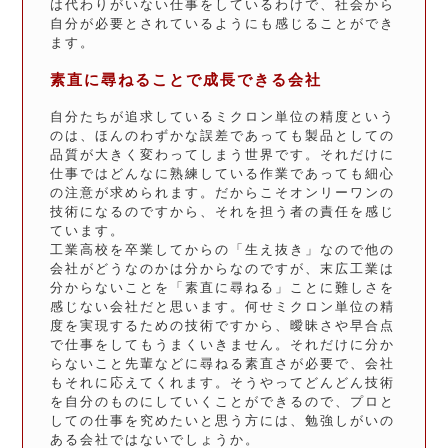
は代わりがいない仕事をしているわけで、社会から
自分が必要とされているようにも感じることができ
ます。
素直に尋ねることで成長できる会社
自分たちが追求しているミクロン単位の精度という
のは、ほんのわずかな誤差であっても製品としての
品質が大きく変わってしまう世界です。それだけに
仕事ではどんなに熟練している作業であっても細心
の注意が求められます。だからこそオンリーワンの
技術になるのですから、それを担う者の責任を感じ
ています。
工業高校を卒業してからの「生え抜き」なので他の
会社がどうなのかは分からなのですが、末広工業は
分からないことを「素直に尋ねる」ことに難しさを
感じない会社だと思います。何せミクロン単位の精
度を実現するための技術ですから、曖昧さや早合点
で仕事をしてもうまくいきません。それだけに分か
らないこと先輩などに尋ねる素直さが必要で、会社
もそれに応えてくれます。そうやってどんどん技術
を自分のものにしていくことができるので、プロと
しての仕事を究めたいと思う方には、勉強しがいの
ある会社ではないでしょうか。