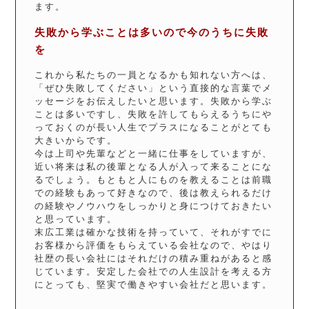
ます。
失敗から学ぶことは多いので今のうちに失敗
を
これから私たちの一員となるかも知れない方へは、
「ぜひ失敗してください」という直接的な言葉でメ
ッセージをお伝えしたいと思います。失敗から学ぶ
ことは多いですし、失敗を許してもらえるうちにや
っておくのが長い人生でプラスになることがとても
大きいからです。
今は上司や先輩などと一緒に仕事をしていますが、
近い将来は私の後輩となる人が入って来ることにな
るでしょう。もともと人にものを教えることは前職
での経験もあって好きなので、後は教えられるだけ
の経験やノウハウをしっかりと身につけておきたい
と思っています。
末広工業は確かな技術を持っていて、それがすでに
お客様から評価をもらえている会社なので、やはり
社歴の長い会社にはそれだけの積み重ねがあると感
じています。安定した会社での人生設計を考える方
にとっても、堅実で働きやすい会社だと思います。