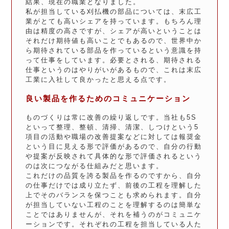
結果、現在の職業となりました。
私が担当している刈払機の部品については、末広工
業がとても高いシェアを持っています。もちろん理
由は精度の高さですが、シェアが高いということは
それだけ期待値も高いことでもあるので、世界中か
ら期待されている部品を作っているという意識を持
って仕事をしています。必要とされる、期待される
仕事というのはやりがいがあるもので、これは末広
工業に入社して良かったと思える点です。
良い製品を作るためのコミュニケーション
ものづくりは常に改善の繰り返しです。当社も5S
といって整理、整頓、清掃、清潔、しつけという5
項目の活動や職場の改善提案などに対しては報奨金
という目に見える形で評価があるので、自分の行動
や提案が反映されて具体的な形で評価されるという
のは次につながる仕組みだと思います。
これだけの品質を誇る製品を作るのですから、自分
の仕事だけでは成り立たず、前後の工程を理解した
上でそのバランスを保つことも求められます。自分
が担当していない工程のことを理解するのは簡単な
ことではありませんが、それを補うのがコミュニケ
ーションです。それぞれの工程を担当している人た