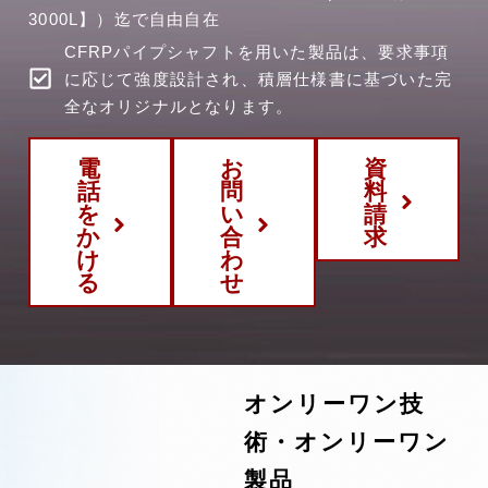
3000L】）迄で自由自在
CFRPパイプシャフトを用いた製品は、要求事項
に応じて強度設計され、積層仕様書に基づいた完
全なオリジナルとなります。
電
お
資
話
問
料
を
い
請
か
合
求
け
わ
る
せ
オンリーワン技
術・オンリーワン
製品