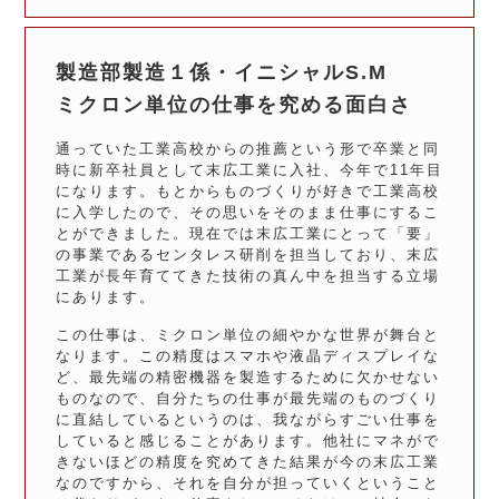
製造部製造１係・イニシャルS.M
ミクロン単位の仕事を究める面白さ
通っていた工業高校からの推薦という形で卒業と同
時に新卒社員として末広工業に入社、今年で11年目
になります。もとからものづくりが好きで工業高校
に入学したので、その思いをそのまま仕事にするこ
とができました。現在では末広工業にとって「要」
の事業であるセンタレス研削を担当しており、末広
工業が長年育ててきた技術の真ん中を担当する立場
にあります。
この仕事は、ミクロン単位の細やかな世界が舞台と
なります。この精度はスマホや液晶ディスプレイな
ど、最先端の精密機器を製造するために欠かせない
ものなので、自分たちの仕事が最先端のものづくり
に直結しているというのは、我ながらすごい仕事を
していると感じることがあります。他社にマネがで
きないほどの精度を究めてきた結果が今の末広工業
なのですから、それを自分が担っていくということ